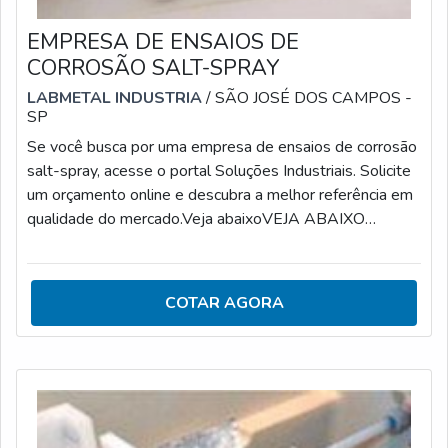
EMPRESA DE ENSAIOS DE
CORROSÃO SALT-SPRAY
LABMETAL INDUSTRIA
/ SÃO JOSÉ DOS CAMPOS -
SP
Se você busca por uma empresa de ensaios de corrosão
salt-spray, acesse o portal Soluções Industriais. Solicite
um orçamento online e descubra a melhor referência em
qualidade do mercado.Veja abaixoVEJA ABAIXO
ALGUNS DETALHES SOBRE ENSAIOS DE
CORROSÃO SALT-SPRAYPodemos dizer que o ensaio
de corrosão salt spray serve para simular a corrosão
COTAR AGORA
acelerada de materiais específicos. Expondo de forma
breve, é feita a identificação e o controle do componente
em análise em relação à corrosão.É fundamental