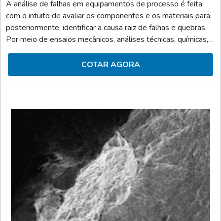
A análise de falhas em equipamentos de processo é feita
com o intuito de avaliar os componentes e os materiais para,
posteriormente, identificar a causa raiz de falhas e quebras.
Por meio de ensaios mecânicos, análises técnicas, químicas,
metalográficas, normativas e de desenhos, a análise de
falhas engloba, também, a consultoria do corpo técnico de
COTAR AGORA
forma totalmente especializada.A RELEVÂNCIA DESSE
TIPO DE ANÁLISE PARA A INDÚSTRIA ATUALPromover
uma análise de falhas em equipamentos, assegura a e