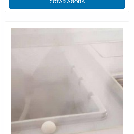
COTAR AGORA
bom funcionamento dos mesmos no contexto que será
inserido. A IMPORTÂNCIA DE REALIZAR TESTES EM
LABORATÓRIO DE ENSAIOS O laboratór