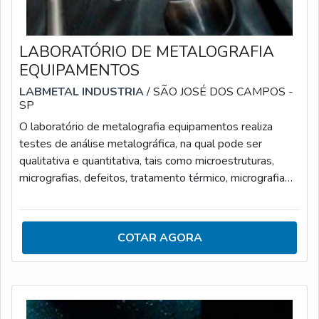
LABORATÓRIO DE METALOGRAFIA
EQUIPAMENTOS
LABMETAL INDUSTRIA
/ SÃO JOSÉ DOS CAMPOS -
SP
O laboratório de metalografia equipamentos realiza
testes de análise metalográfica, na qual pode ser
qualitativa e quantitativa, tais como microestruturas,
micrografias, defeitos, tratamento térmico, micrografia
de solda, tamanho de grão, segregação, entre outras
análises, como a análise de corrosão. São aplicados na
indústria em geral que utilizam componentes metálicos,
COTAR AGORA
ferrosos e não ferrosos.APLICAÇÕES DO PROCESSO
DO LABORATÓRIO METALOGRÁFICA DE
EQUIPAMENTOSA análise metalográfica realizada p