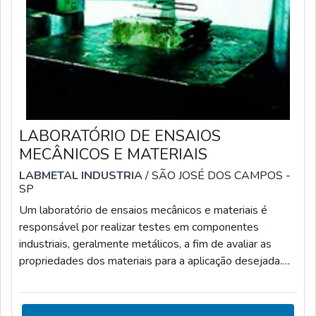
LABORATÓRIO DE ENSAIOS
MECÂNICOS E MATERIAIS
LABMETAL INDUSTRIA
/ SÃO JOSÉ DOS CAMPOS -
SP
Um laboratório de ensaios mecânicos e materiais é
responsável por realizar testes em componentes
industriais, geralmente metálicos, a fim de avaliar as
propriedades dos materiais para a aplicação desejada.
Esse tipo de teste por sua vez irá expor os objetos aos
esforços que sofrerão quando estiverem sendo usados
em suas atividades. Com isso é possível se determinar o