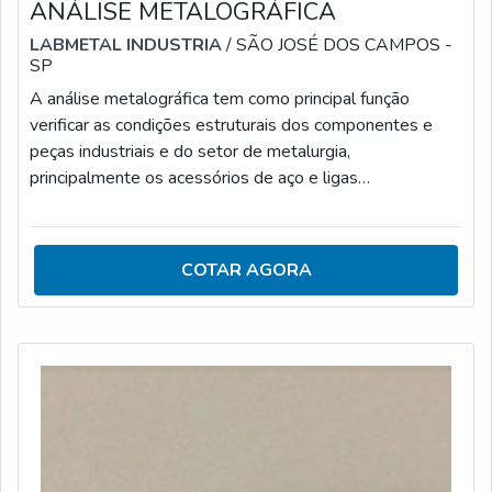
ANÁLISE METALOGRÁFICA
LABMETAL INDUSTRIA
/ SÃO JOSÉ DOS CAMPOS -
SP
A análise metalográfica tem como principal função
verificar as condições estruturais dos componentes e
peças industriais e do setor de metalurgia,
principalmente os acessórios de aço e ligas
metálicas.CARACTERÍSTICAS DA ANÁLISE DE
METALOGRAFIA DE MATERIAISA análise de
metalografia é feita a partir de ensaios destrutivos dos
COTAR AGORA
materiais, que são realizados com base em normas
internacionais e procedimentos internos padronizados
dos órgãos responsáveis. Entre as principais atividades
executadas na an