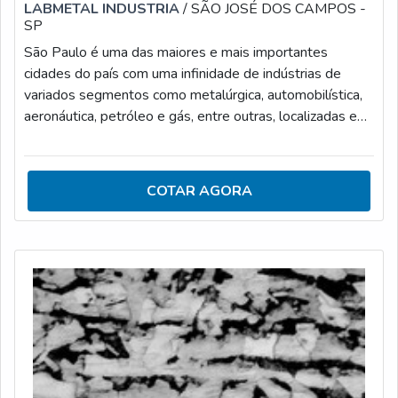
LABMETAL INDUSTRIA
/ SÃO JOSÉ DOS CAMPOS -
SP
São Paulo é uma das maiores e mais importantes
cidades do país com uma infinidade de indústrias de
variados segmentos como metalúrgica, automobilística,
aeronáutica, petróleo e gás, entre outras, localizadas em
seu território. Os equipamentos que são utilizados por
essas indústrias necessitam de manutenção e cuidados
específicos que são realizados pelo laboratório de
COTAR AGORA
ensaios mecânicos SP.OS TIPOS DE TESTE E DEMAIS
ESPECIFICAÇÕES A RESPEITO DO
LABORATÓRIOExistem inúmeros testes, análises e
ensaio