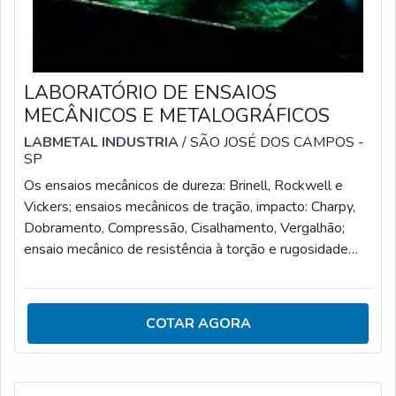
LABORATÓRIO DE ENSAIOS
MECÂNICOS E METALOGRÁFICOS
LABMETAL INDUSTRIA
/ SÃO JOSÉ DOS CAMPOS -
SP
Os ensaios mecânicos de dureza: Brinell, Rockwell e
Vickers; ensaios mecânicos de tração, impacto: Charpy,
Dobramento, Compressão, Cisalhamento, Vergalhão;
ensaio mecânico de resistência à torção e rugosidade
superficial são aplicados na indústria em geral. São
testes realizados pelo laboratório de ensaios mecânicos
e metalográficos que visam verificar as propriedades de
COTAR AGORA
materiais e equipamentos.VANTAGENS PARA USO DE
LABORATÓRIOS DE ENSAIOS MECÂNICOSPara que
o resultado seja eficiente e preciso