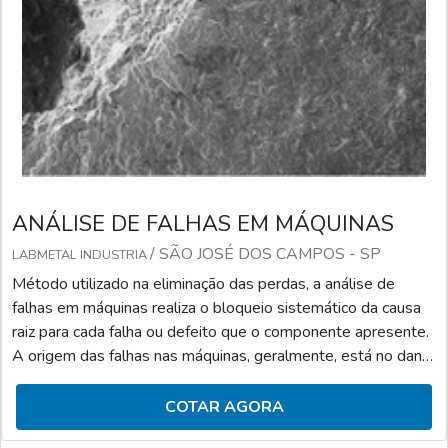
ANÁLISE DE FALHAS EM MÁQUINAS
/ SÃO JOSÉ DOS CAMPOS - SP
LABMETAL INDUSTRIA
Método utilizado na eliminação das perdas, a análise de
falhas em máquinas realiza o bloqueio sistemático da causa
raiz para cada falha ou defeito que o componente apresente.
A origem das falhas nas máquinas, geralmente, está no dano
que sofrem as peças componentes devido ao funcionamento
contínuo e a análise de falhas nas máquinas descobre essa
COTAR AGORA
origem e toma as devidas precauções para que não ocorram