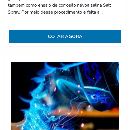
também como ensaio de corrosão névoa salina Salt
Spray. Por meio desse procedimento é feita a
identificação e o controle do componente em análise em
relação à corrosão.DENTRO DOS PADRÕES DE
NORMAS A SEREM SEGUIDAS As normas a que os
COTAR AGORA
ensaios de corrosão devem atender rigorosamente são:
DIN 50021 SS; ASTM B117; Mil Std 810E; ABNT
8094; ISO 9227 NSS; GM4298P; JIS Z2371; JIS H
8502.Sendo d