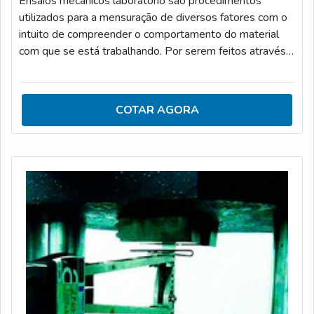
Ensaios mecânicos laboratório são procedimentos
utilizados para a mensuração de diversos fatores com o
intuito de compreender o comportamento do material
com que se está trabalhando. Por serem feitos através
de análise das suas propriedades mecânicas nas mais
variadas condições de uso, os ensaios mecânicos de
laboratórios constituem em importantes métodos
COTAR AGORA
analíticos.PRINCIPAIS CARACTERÍSTICAS E TIPOS DE
ENSAIOS MECÂNICOSAlgumas condições de
usabilidade mais comuns podem envolver: os tipos de
car