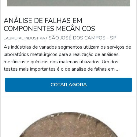
ANÁLISE DE FALHAS EM
COMPONENTES MECÂNICOS
/ SÃO JOSÉ DOS CAMPOS - SP
LABMETAL INDUSTRIA
As indústrias de variados segmentos utilizam os serviços de
laboratórios metalúrgicos para a realização de análises
mecânicas e químicas dos materiais utilizados. Um dos
testes mais importantes é o de análise de falhas em
componentes mecânicos que tem como objetivo identificar a
raiz da falha ou quebra através dos ensaios mecânicos
COTAR AGORA
necessários.CARACTERÍSTICAS DA ANÁLISE DE
FALHASÉ importante ressaltar que os laboratórios
especializados que fazem análises de falhas seguem um
rigoroso controle de