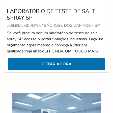
LABORATÓRIO DE TESTE DE SALT
SPRAY SP
/ SÃO JOSÉ DOS CAMPOS - SP
LABMETAL INDUSTRIA
Se você procura por um laboratório de teste de salt
spray SP, acesse o portal Soluções Industriais. Faça um
orçamento agora mesmo e conheça a líder em
qualidade.Veja abaixoENTENDA UM POUCO MAIS
SOBRE TESTE DE SALT SPRAYO teste de salt spray
serve para simular a corrosão acelerada em
COTAR AGORA
determinados tipos de materiais. Colocando de forma
simplista, é feita a identificação e o controle do
componente em análise em relação à corrosão.Os
ensaios de corrosão tem como ponto de destaque na
sua empregabilid