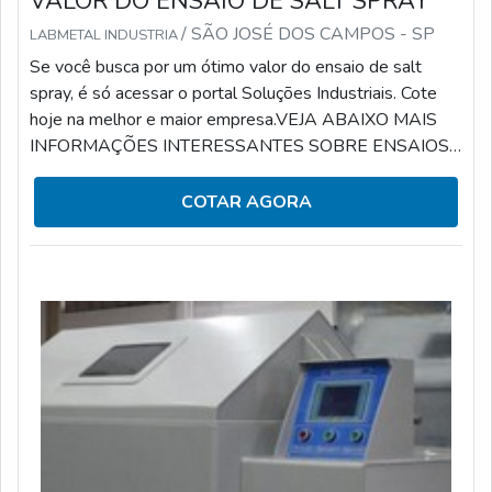
VALOR DO ENSAIO DE SALT SPRAY
/ SÃO JOSÉ DOS CAMPOS - SP
LABMETAL INDUSTRIA
Se você busca por um ótimo valor do ensaio de salt
spray, é só acessar o portal Soluções Industriais. Cote
hoje na melhor e maior empresa.VEJA ABAIXO MAIS
INFORMAÇÕES INTERESSANTES SOBRE ENSAIOS
DE CORROSÃO SALT-SPRAYQuando o assunto é
ensaios de salt spray, podemos dizer que serve para
COTAR AGORA
simular a corrosão acelerada de determinado material.
Para tanto, é feita a identificação e o controle do
componente em análise em relação à corrosão.Esse
serviço pode ser reconhecido por seus diferenciais que
co