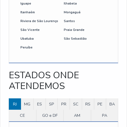
Iguape
Ilhabela
Itanhaém
Mongaguá
Riviera de São Lourenço
Santos
São Vicente
Praia Grande
Ubatuba
São Sebastião
Peruíbe
ESTADOS ONDE
ATENDEMOS
RJ
MG
ES
SP
PR
SC
RS
PE
BA
CE
GO e DF
AM
PA