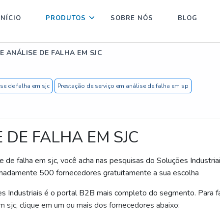
INÍCIO
PRODUTOS
SOBRE NÓS
BLOG
E ANÁLISE DE FALHA EM SJC
ise de falha em sjc
Prestação de serviço em análise de falha em sp
 DE FALHA EM SJC
 de falha em sjc, você acha nas pesquisas do Soluções Industriai
imadamente 500 fornecedores gratuitamente a sua escolha
s Industriais é o portal B2B mais completo do segmento. Para f
m sjc, clique em um ou mais dos fornecedores abaixo: