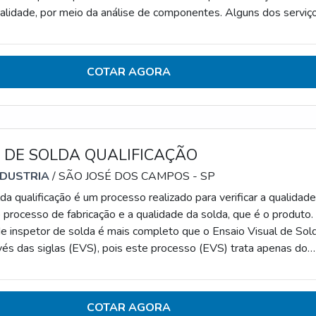
ualidade, por meio da análise de componentes. Alguns dos serviç
erecidos por esses laboratórios são ensaios mecânicos variados
osão, análises químicas, ensaios não destrutivos, análises de falha
osidade, en
COTAR AGORA
 DE SOLDA QUALIFICAÇÃO
NDUSTRIA
/ SÃO JOSÉ DOS CAMPOS - SP
da qualificação é um processo realizado para verificar a qualidad
 processo de fabricação e a qualidade da solda, que é o produto.
 inspetor de solda é mais completo que o Ensaio Visual de Sold
vés das siglas (EVS), pois este processo (EVS) trata apenas do
 a solda, enquanto o processo de inspeção de solda trata da
oldagem e a qualidade da solda, sendo apresentada no resultado
or qualidade. APLI
COTAR AGORA