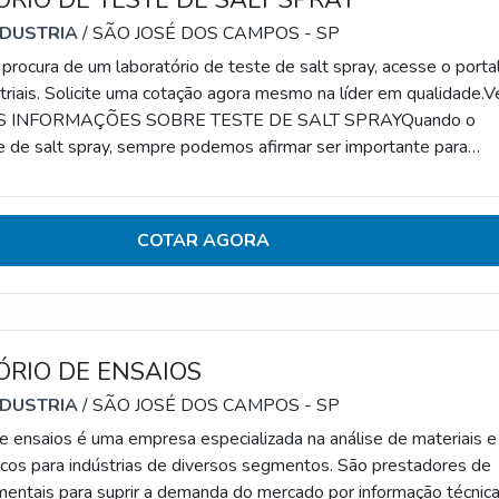
NDUSTRIA
/ SÃO JOSÉ DOS CAMPOS - SP
procura de um laboratório de teste de salt spray, acesse o porta
triais. Solicite uma cotação agora mesmo na líder em qualidade.V
S INFORMAÇÕES SOBRE TESTE DE SALT SPRAYQuando o
e de salt spray, sempre podemos afirmar ser importante para
osão acelerada em determinados tipos de materiais. Colocando de
, é feita a identificação e o controle do componente em análise 
osão.Acima de tudo é fundament
COTAR AGORA
RIO DE ENSAIOS
NDUSTRIA
/ SÃO JOSÉ DOS CAMPOS - SP
de ensaios é uma empresa especializada na análise de materiais e
cos para indústrias de diversos segmentos. São prestadores de
mentais para suprir a demanda do mercado por informação técnic