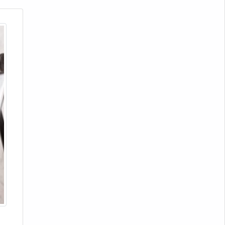
Prestação de serviço em análise
de falha
Prestação de serviço em análise
de falha em são josé
Análise de falhas de componentes
mecânicos sp
Análise de falhas em
equipamentos sp
Análise de falhas em máquinas
preço
Análise de falhas mecânicas sp
Laboratório de análise de falhas
preço