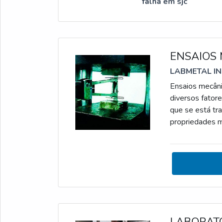
falha em sjc
ENSAIOS
LABMETAL I
Ensaios mecâni
diversos fator
que se está tr
propriedades m
de laboratório
CARACTERÍST
usabilidade ma
LABORATÓ