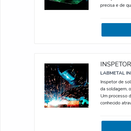
precisa e de q
mais comuns of
análise de corr
análise de por
INSPETOR
LABMETAL I
Inspetor de sol
da soldagem, o
Um processo de
conhecido atra
produto, que é
qualidade da s
final uma melh