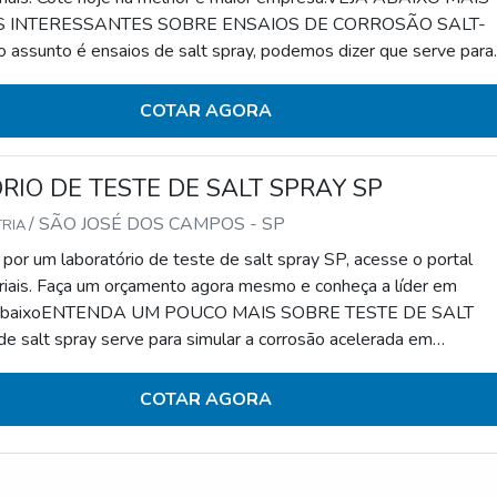
 INTERESSANTES SOBRE ENSAIOS DE CORROSÃO SALT-
ssunto é ensaios de salt spray, podemos dizer que serve para
ão acelerada de determinado material. Para tanto, é feita a
 o controle do componente em análise em relação à corrosão.Esse
COTAR AGORA
 reconhecido por seus diferenciais que con
IO DE TESTE DE SALT SPRAY SP
/ SÃO JOSÉ DOS CAMPOS - SP
TRIA
por um laboratório de teste de salt spray SP, acesse o portal
riais. Faça um orçamento agora mesmo e conheça a líder em
ja abaixoENTENDA UM POUCO MAIS SOBRE TESTE DE SALT
 salt spray serve para simular a corrosão acelerada em
os de materiais. Colocando de forma simplista, é feita a identifi
 componente em análise em relação à corrosão.Os ensaios de cor
COTAR AGORA
 de destaque na sua empregabilid