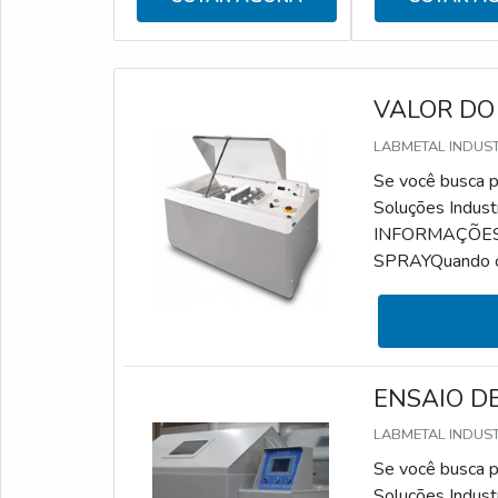
VALOR DO
LABMETAL INDUS
Se você busca po
Soluções Indust
INFORMAÇÕES
SPRAYQuando o a
simular a corros
identificação e
serviço pode ser
ENSAIO DE
LABMETAL INDUS
Se você busca po
Soluções Indust