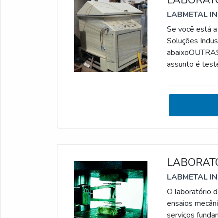
LABMETAL I
Se você está a 
Soluções Indus
abaixoOUTRA
assunto é test
simular a corr
forma simplista
relação à corr
LABORATÓ
LABMETAL I
O laboratório 
ensaios mecâni
serviços funda