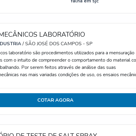
falha em sjc
 MECÂNICOS LABORATÓRIO
NDUSTRIA
/ SÃO JOSÉ DOS CAMPOS - SP
cos laboratório são procedimentos utilizados para a mensuração
es com o intuito de compreender o comportamento do material c
abalhando. Por serem feitos através de análise das suas
ecânicas nas mais variadas condições de uso, os ensaios mecâni
s constituem em importantes métodos analíticos.PRINCIPAIS
ICAS E TIPOS DE ENSAIOS MECÂNICOSAlgumas condições 
is comuns podem envolver: os tipos de car
COTAR AGORA
RIO DE TESTE DE SALT SPRAY