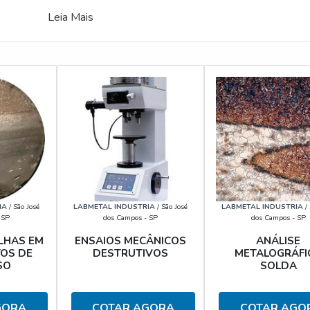
Leia Mais
IA
/ São José
LABMETAL INDUSTRIA
/ São José
LABMETAL INDUSTRIA
/ 
 SP
dos Campos - SP
dos Campos - SP
ALHAS EM
ENSAIOS MECÂNICOS
ANÁLISE
OS DE
DESTRUTIVOS
METALOGRÁFI
SO
SOLDA
GORA
COTAR AGORA
COTAR AGO