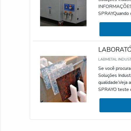
INFORMAÇÕES
SPRAYQuando o a
simular a corros
identificação e
serviço pode ser
LABORATÓR
LABMETAL INDUS
Se você procura 
Soluções Indust
qualidade.Ve
SPRAYO teste de
determinados tip
e o controle do
tem como ponto