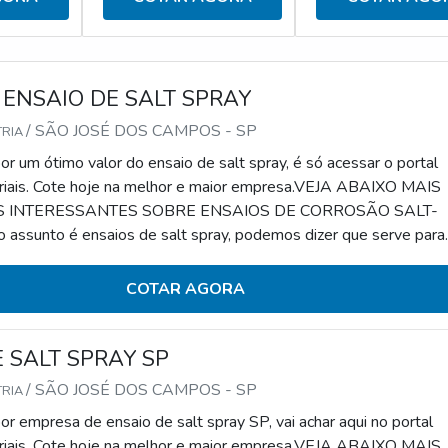
 ENSAIO DE SALT SPRAY
/ SÃO JOSÉ DOS CAMPOS - SP
TRIA
r um ótimo valor do ensaio de salt spray, é só acessar o portal
riais. Cote hoje na melhor e maior empresa.VEJA ABAIXO MAIS
 INTERESSANTES SOBRE ENSAIOS DE CORROSÃO SALT-
ssunto é ensaios de salt spray, podemos dizer que serve para
ão acelerada de determinado material. Para tanto, é feita a
 o controle do componente em análise em relação à corrosão.Esse
COTAR AGORA
 reconhecido por seus diferenciais que co
 SALT SPRAY SP
/ SÃO JOSÉ DOS CAMPOS - SP
TRIA
r empresa de ensaio de salt spray SP, vai achar aqui no portal
riais. Cote hoje na melhor e maior empresa.VEJA ABAIXO MAIS