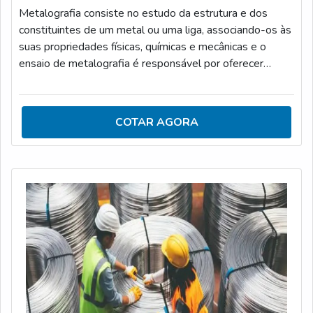
Metalografia consiste no estudo da estrutura e dos
constituintes de um metal ou uma liga, associando-os às
suas propriedades físicas, químicas e mecânicas e o
ensaio de metalografia é responsável por oferecer
informações sobre uma peça ou produto, através do uso
de diversos equipamentos.FUNÇÃO DESTINADA AO
LABORATÓRIO METALOGRÁFICAAs análises
COTAR AGORA
executadas pelo laboratório metalográfica podem ser
quantitativas ou qualitativas, que são realizadas com um
microscópio óptico de defeitos, assim como as