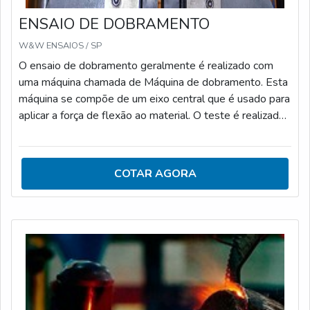
ENSAIO DE DOBRAMENTO
W&W ENSAIOS / SP
O ensaio de dobramento geralmente é realizado com
uma máquina chamada de Máquina de dobramento. Esta
máquina se compõe de um eixo central que é usado para
aplicar a força de flexão ao material. O teste é realizado
aplicando a força em um raio específico ao produto, e a
leitura da resistência à flexão é verificada. Vantagens do
uso do ensaio dobramento : Fornece informações
COTAR AGORA
confiáveis para o projeto de materiais e produtos;
Permite o controle da qualidade de materiais orgânicos
como madeira e plástico; Permite a verificação da
resistência à flexão de materiais metálicos como o aço;
Apoia projetos estruturais e de engenharia; Pode ser
realizado em vários tipos de materiais.