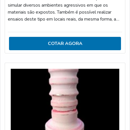
simular diversos ambientes agressivos em que os
materiais são expostos. Também é possível realizar
ensaios deste tipo em locais reais, da mesma forma, a
fim de verificar o comportamento real dos materiais de
interesse. Durante o ensaio, a amostra é submetida a
situações de corrosão, onde o objetivo é avaliar a
COTAR AGORA
resistência do material e identificar a sua taxa de erosão.
O comportamento do material é avaliado por meio de
medidas físicas, como grau de compactação, espessura,
condutividade elétrica, densidade e poder de
revestimento. Vantagens do ensaio de corrosão Permite
verificar a estabilidade de materiais metálicos, ligas
metálicas ou seus revestimentos; Indispensável para a
análise da segurança de estruturas metálicas, incluindo
tanques de armazenamento e tubulações; É de extrema
importância na fabricação de equipamentos, pois garante
a qualidade técnica destes; Fornece informações
importantes sobre a eficácia dos métodos empregados