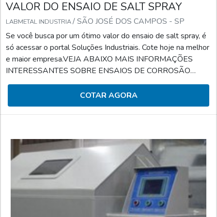
VALOR DO ENSAIO DE SALT SPRAY
/ SÃO JOSÉ DOS CAMPOS - SP
LABMETAL INDUSTRIA
Se você busca por um ótimo valor do ensaio de salt spray, é
só acessar o portal Soluções Industriais. Cote hoje na melhor
e maior empresa.VEJA ABAIXO MAIS INFORMAÇÕES
INTERESSANTES SOBRE ENSAIOS DE CORROSÃO
SALT-SPRAYQuando o assunto é ensaios de salt spray,
podemos dizer que serve para simular a corrosão acelerada
COTAR AGORA
de determinado material. Para tanto, é feita a identificação e
o controle do componente em análise em relação à
corrosão.Esse serviço pode ser reconhecido por seus
diferenciais que co