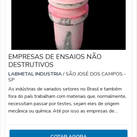
na proteção destes materiais; É possível simular
diversos ambientes para avaliar a resistência do material;
Ajuda a economizar tempo e recursos, pois possibilita
encontrar problemas nos materiais inicialmente, evitando
assim os prejuízos adicionais.
EMPRESAS DE ENSAIOS NÃO
DESTRUTIVOS
LABMETAL INDUSTRIA
/ SÃO JOSÉ DOS CAMPOS -
SP
As indústrias de variados setores no Brasil e também
fora do país trabalham com materiais que, normalmente,
necessitam passar por testes, sejam eles de origem
mecânica ou química. Até por isso as empresas de
ensaios não destrutivos e os laboratórios metalúrgicos
são tão buscados no mercado para executar inúmeros
serviços.Vale ressaltar que o ensaio realizado por
COTAR AGORA