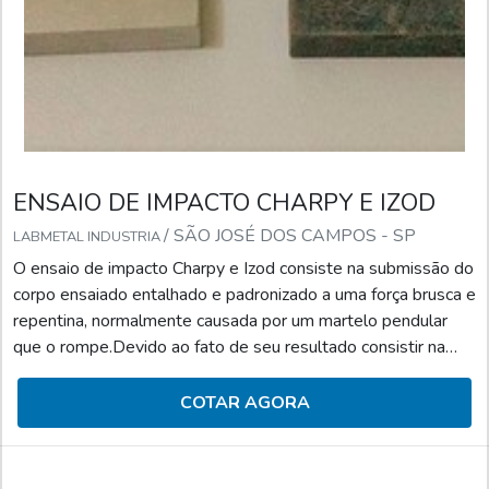
ENSAIO DE IMPACTO CHARPY E IZOD
/ SÃO JOSÉ DOS CAMPOS - SP
LABMETAL INDUSTRIA
O ensaio de impacto Charpy e Izod consiste na submissão do
corpo ensaiado entalhado e padronizado a uma força brusca e
repentina, normalmente causada por um martelo pendular
que o rompe.Devido ao fato de seu resultado consistir na
diferença entre a altura inicial do pêndulo e a altura máxima
atingida após o corpo de prova ser rompido, o ensaio de
COTAR AGORA
impacto determina a energia utilizada na deformação e
ruptura desse corpo, e quanto menor for essa energia, mais
frágil será a resistência do material.