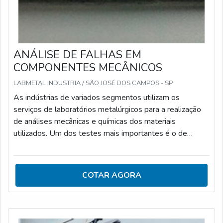
ANÁLISE DE FALHAS EM
COMPONENTES MECÂNICOS
LABMETAL INDUSTRIA / SÃO JOSÉ DOS CAMPOS - SP
As indústrias de variados segmentos utilizam os
serviços de laboratórios metalúrgicos para a realização
de análises mecânicas e químicas dos materiais
utilizados. Um dos testes mais importantes é o de
análise de falhas em componentes mecânicos que tem
como objetivo identificar a raiz da falha ou quebra
através dos ensaios mecânicos
COTAR AGORA
necessários.CARACTERÍSTICAS DA ANÁLISE DE
FALHASÉ importante ressaltar que os laboratórios
especializados que fazem análises de falhas seguem um
rigoroso controle de