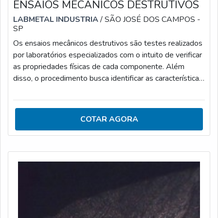
ENSAIOS MECÂNICOS DESTRUTIVOS
LABMETAL INDUSTRIA
/ SÃO JOSÉ DOS CAMPOS -
SP
Os ensaios mecânicos destrutivos são testes realizados
por laboratórios especializados com o intuito de verificar
as propriedades físicas de cada componente. Além
disso, o procedimento busca identificar as características
químicas, metalográficas, normativas e desenho técnico,
como forma de estratificar e caracterizar os materiais
analisados pelos ensaios mecânicos em questão.TIPOS
COTAR AGORA
DE ENSAIO MECÂNICO DESTRUTIVOOs ensaios
destrutivos também permitem verificar a ocorrência de
possíveis falhas das