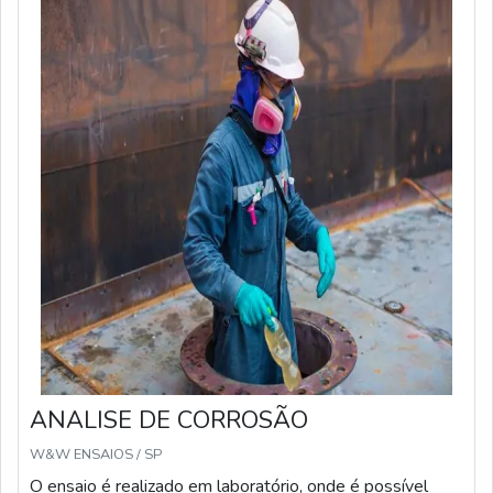
estratégias de fabricação que visam a garantir a
qualidade do produto final. O Laboratório W&W Ensaios
realiza ensaios de dureza em diversos materiais, como
alumínio, aço e polímeros, para garantir a qualidade e
segurança de produtos: Ensaio de dureza em alumínio
Determina a resistência de um metal a altas cargas,
abrasões, golpes e corrosão Ensaio de dureza em
polímeros Mede a rigidez, ou seja, a resistência à
deformação permanente do material Ensaio de dureza
do aço Determina a resistência do material a desgaste,
impacto, fadiga e abrasão Ensaio de microdureza Calcula
a dureza da amostra, detecta deformações e
descontinuidades
ANALISE DE CORROSÃO
W&W ENSAIOS / SP
O ensaio é realizado em laboratório, onde é possível