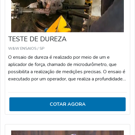
TESTE DE DUREZA
W&W ENSAIOS / SP
O ensaio de dureza é realizado por meio de um e
aplicador de força, chamado de microdurômetro, que
possibilita a realização de medições precisas. O ensaio é
executado por um operador, que realiza a profundidade
de penetração do microdurômetro no material em teste.
Em seguida, é possível obter os resultados do ensaio,
que são baseados na superfície em que o teste foi
COTAR AGORA
realizado. O ensaio de dureza é uma forma eficaz de
medir a resistência de variados materiais ao desgaste e
deformações mecânicas. A obtenção de resultados
precisos e padronizados possibilita a adoção de