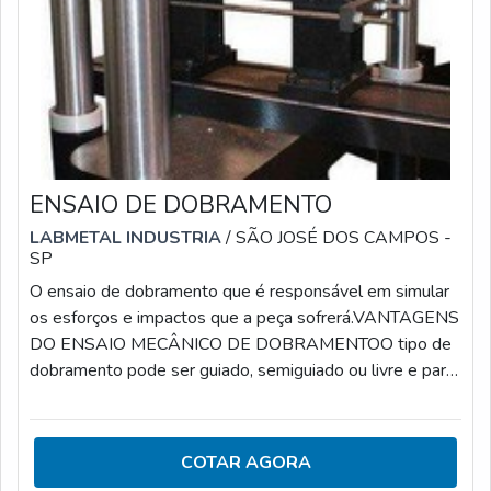
ENSAIO DE DOBRAMENTO
LABMETAL INDUSTRIA
/ SÃO JOSÉ DOS CAMPOS -
SP
O ensaio de dobramento que é responsável em simular
os esforços e impactos que a peça sofrerá.VANTAGENS
DO ENSAIO MECÂNICO DE DOBRAMENTOO tipo de
dobramento pode ser guiado, semiguiado ou livre e para
garantir os melhores resultados, é importante contar
com um laboratório especializado que ofereça vantagens
como: Por meio dos ensaios se obtém o controle da
COTAR AGORA
qualidade de elementos industriais; Por meio dos