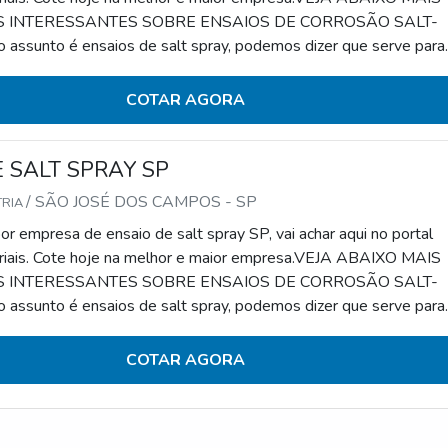
 INTERESSANTES SOBRE ENSAIOS DE CORROSÃO SALT-
ssunto é ensaios de salt spray, podemos dizer que serve para
ão acelerada de determinado material. Para tanto, é feita a
 o controle do componente em análise em relação à corrosão.Esse
COTAR AGORA
 reconhecido por seus diferenciais que co
 SALT SPRAY SP
/ SÃO JOSÉ DOS CAMPOS - SP
TRIA
r empresa de ensaio de salt spray SP, vai achar aqui no portal
riais. Cote hoje na melhor e maior empresa.VEJA ABAIXO MAIS
 INTERESSANTES SOBRE ENSAIOS DE CORROSÃO SALT-
ssunto é ensaios de salt spray, podemos dizer que serve para
ão acelerada de determinado material. Para tanto, é feita a
 o controle do componente em análise em relação à corrosão.Esse
COTAR AGORA
 reconhecido por seus diferenciais que con