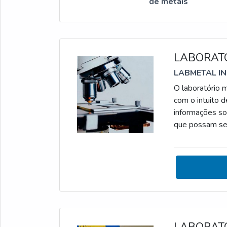
de metais
LABORAT
LABMETAL I
O laboratório 
com o intuito d
informações so
que possam se
DO LABORATÓRI
cada vez mais 
de garantir a q
LABORAT