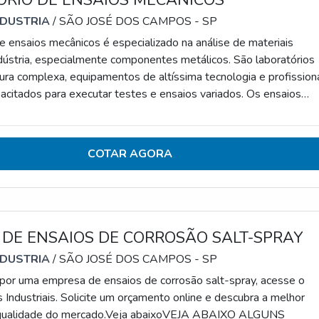
NDUSTRIA
/ SÃO JOSÉ DOS CAMPOS - SP
de ensaios mecânicos é especializado na análise de materiais
indústria, especialmente componentes metálicos. São laboratórios
tura complexa, equipamentos de altíssima tecnologia e profission
pacitados para executar testes e ensaios variados. Os ensaios
cificamente, são ensaios destrutivos - que danificam ou inutiliz
ealizados com base em normas automotivas e procedimentos
Existem vários outros
COTAR AGORA
DE ENSAIOS DE CORROSÃO SALT-SPRAY
NDUSTRIA
/ SÃO JOSÉ DOS CAMPOS - SP
por uma empresa de ensaios de corrosão salt-spray, acesse o
 Industriais. Solicite um orçamento online e descubra a melhor
 qualidade do mercado.Veja abaixoVEJA ABAIXO ALGUNS