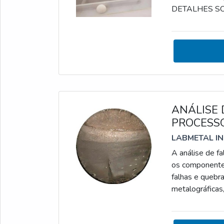
DETALHES SO
o ensaio de cor
materiais espec
do componente 
ANÁLISE 
PROCESS
LABMETAL I
A análise de f
os componentes 
falhas e quebra
metalográficas
consultoria do
DESSE TIPO D