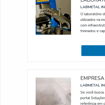
LABMETAL I
O laboratório 
utilizados na 
com infraestru
treinados e ca
mecânicos, espe
a amostra - r
padronizados. 
EMPRESA 
LABMETAL I
Se você busca 
portal Soluções
referência em