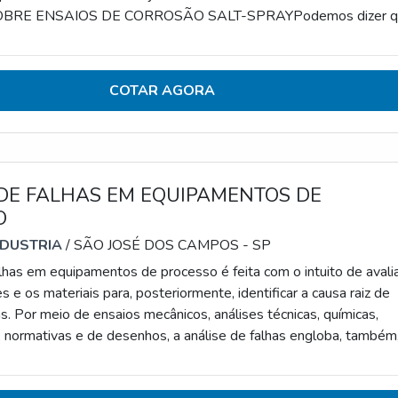
BRE ENSAIOS DE CORROSÃO SALT-SPRAYPodemos dizer q
rosão salt spray serve para simular a corrosão acelerada de
íficos. Expondo de forma breve, é feita a identificação e o contro
em análise em relação à corrosão.É fundamental
COTAR AGORA
DE FALHAS EM EQUIPAMENTOS DE
O
NDUSTRIA
/ SÃO JOSÉ DOS CAMPOS - SP
alhas em equipamentos de processo é feita com o intuito de avali
e os materiais para, posteriormente, identificar a causa raiz de
s. Por meio de ensaios mecânicos, análises técnicas, químicas,
, normativas e de desenhos, a análise de falhas engloba, também
 corpo técnico de forma totalmente especializada.A RELEVÂNCI
E ANÁLISE PARA A INDÚSTRIA ATUALPromover uma anális