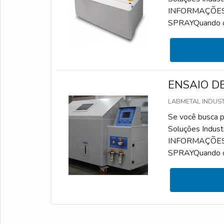
INFORMAÇÕES
SPRAYQuando o a
simular a corros
identificação e
serviço pode ser
ENSAIO DE
LABMETAL INDUS
Se você busca po
Soluções Indust
INFORMAÇÕES
SPRAYQuando o a
simular a corros
identificação e
serviço pode ser