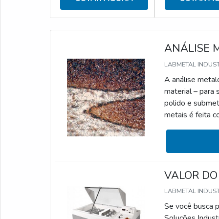
ANÁLISE 
LABMETAL INDUS
A análise metal
material – para 
polido e submet
metais é feita c
constituintes
METALOGRÁFICAC
quantitativa, a 
VALOR DO
LABMETAL INDUS
Se você busca po
Soluções Indust