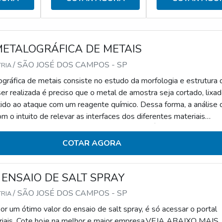
METALOGRÁFICA DE METAIS
/ SÃO JOSÉ DOS CAMPOS - SP
TRIA
ográfica de metais consiste no estudo da morfologia e estrutura 
ser realizada é preciso que o metal de amostra seja cortado, lixad
ido ao ataque com um reagente químico. Dessa forma, a análise 
om o intuito de relevar as interfaces dos diferentes materiais
 do metal.ONDE PODE SER APLICADA A ANÁLISE
omposta por uma série de processos, podendo ser qualitativ
COTAR AGORA
análise metalográfi
 ENSAIO DE SALT SPRAY
/ SÃO JOSÉ DOS CAMPOS - SP
TRIA
r um ótimo valor do ensaio de salt spray, é só acessar o portal
riais. Cote hoje na melhor e maior empresa.VEJA ABAIXO MAIS