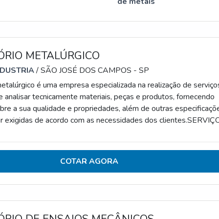
de metais
ÓRIO METALÚRGICO
NDUSTRIA
/ SÃO JOSÉ DOS CAMPOS - SP
metalúrgico é uma empresa especializada na realização de serviço
e analisar tecnicamente materiais, peças e produtos, fornecendo
bre a sua qualidade e propriedades, além de outras especificaçõ
r exigidas de acordo com as necessidades dos clientes.SERVIÇ
OAssim, os serviços prestados pelo laboratório vêm ganhan
espaço e importância no mercado, afinal, ele tornou-se uma form
ualidade de materi
COTAR AGORA
ÓRIO DE ENSAIOS MECÂNICOS