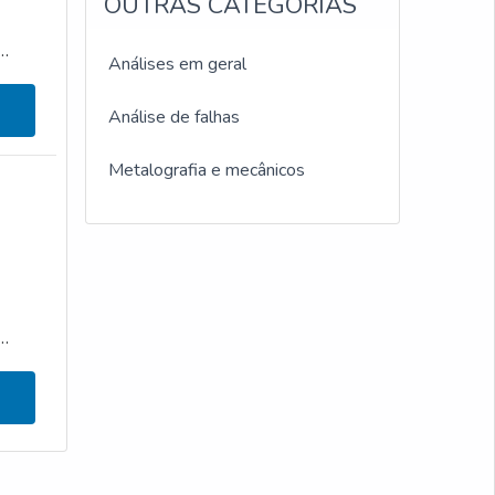
OUTRAS CATEGORIAS
Laboratório de análise
Análises em geral
metalográfica
Análise de falhas
Laboratório de ensaios mecânicos
e materiais
Metalografia e mecânicos
Ensaios mecânicos destrutivos e
não destrutivos
Análise metalográfica de metais
Laboratório de ensaios mecânicos
e metalográficos
Ensaio metalografico aço 1020
Ensaios mecânicos e metalúrgicos