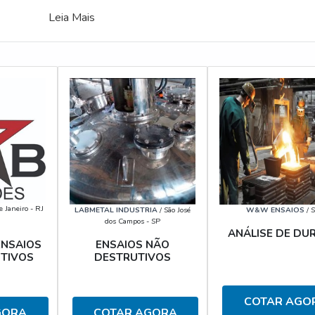
Leia Mais
e Janeiro - RJ
LABMETAL INDUSTRIA
/ São José
W&W ENSAIOS
/ 
dos Campos - SP
ANÁLISE DE DU
ENSAIOS NÃO
ENSAIOS
DESTRUTIVOS
TIVOS
COTAR AGO
COTAR AGORA
GORA