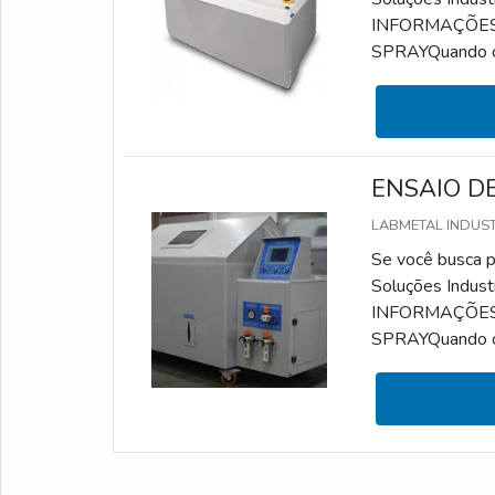
INFORMAÇÕES
SPRAYQuando o a
simular a corros
identificação e
serviço pode ser
ENSAIO DE
LABMETAL INDUS
Se você busca po
Soluções Indust
INFORMAÇÕES
SPRAYQuando o a
simular a corros
identificação e
serviço pode ser