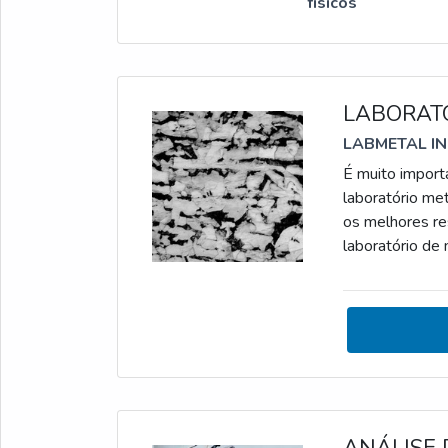
físicos
LABORAT
LABMETAL I
É muito import
laboratório met
os melhores re
laboratório de metal
mecânicos; quí
materiais ferro
soldagem, con