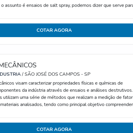
assunto é ensaios de salt spray, podemos dizer que serve par
são acelerada de determinado material. Para tanto, é feita a
e o controle do componente em análise em relação à corrosão.Ess
r reconhecido por seus diferenciais que con
COTAR AGORA
 MECÂNICOS
NDUSTRIA
/ SÃO JOSÉ DOS CAMPOS - SP
ânicos visam caracterizar propriedades físicas e químicas de
mponentes da indústria através de ensaios e análises destrutivos.
s utilizam uma série de métodos que realizam a medição de fato
materiais analisados, tendo como principal objetivo compreender
 dos itens em várias condições de uso.PRINCIPAIS
ICAS E OS TIPOS DE ENSAIOS E ANÁLISES MECÂNICASOs
os são realizados por laboratórios especializado
COTAR AGORA