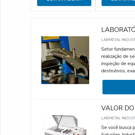
LABORATÓR
LABMETAL INDUS
Setor fundamenta
realização de s
inspeção de equ
destrutivos, exa
laboratório de 
materiais e e
INDÚSTRIASDev
VALOR DO
LABMETAL INDUS
Se você busca po
Soluções Indust