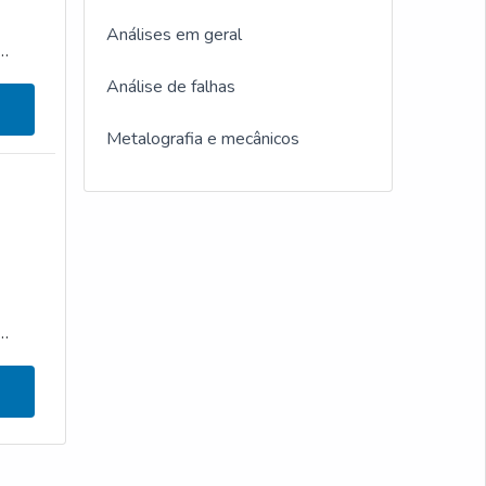
Análises em geral
Teste de salt spray
Análise de falhas
Empresas de ensaios não
destrutivos
Metalografia e mecânicos
Ensaio de impacto charpy e izod
Ensaio de dobramento e flexão
Laboratório metalúrgico
Ensaio de salt spray
Inspetor de solda qualificação
Teste de corrosão salt spray