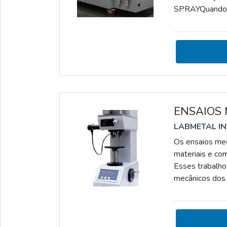
SPRAYQuando o 
simular a corro
identificação 
serviço pode se
ENSAIOS
LABMETAL I
Os ensaios mec
materiais e co
Esses trabalho
mecânicos dos 
comportamento
CARACTERÍST
testes mecânic