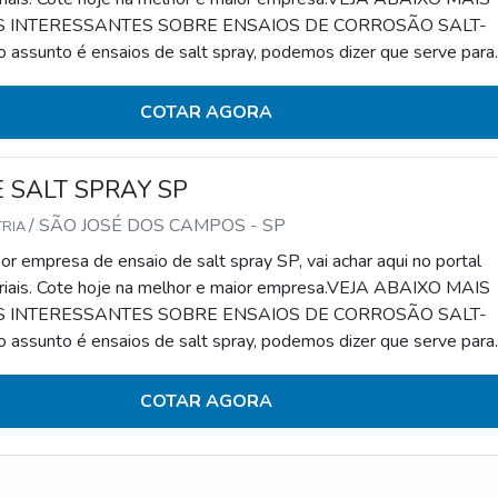
 INTERESSANTES SOBRE ENSAIOS DE CORROSÃO SALT-
ssunto é ensaios de salt spray, podemos dizer que serve para
ão acelerada de determinado material. Para tanto, é feita a
 o controle do componente em análise em relação à corrosão.Esse
COTAR AGORA
 reconhecido por seus diferenciais que co
 SALT SPRAY SP
/ SÃO JOSÉ DOS CAMPOS - SP
TRIA
r empresa de ensaio de salt spray SP, vai achar aqui no portal
riais. Cote hoje na melhor e maior empresa.VEJA ABAIXO MAIS
 INTERESSANTES SOBRE ENSAIOS DE CORROSÃO SALT-
ssunto é ensaios de salt spray, podemos dizer que serve para
ão acelerada de determinado material. Para tanto, é feita a
 o controle do componente em análise em relação à corrosão.Esse
COTAR AGORA
 reconhecido por seus diferenciais que con