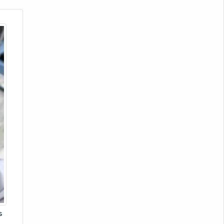
Certificado de qualificação de
soldador
Curso de qualificação de soldador
Ensaio de dobramento do aço
Ensaios de corrosão salt-spray
Laboratório de análise química SP
Laboratório de ensaios físicos
Laboratório de ensaios químicos
Laboratório industrial metalúrgico
Laboratório metalúrgico são josé
s
dos campos