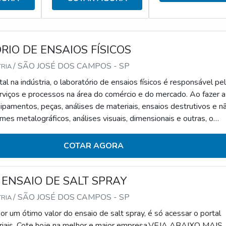
IO DE ENSAIOS FÍSICOS
/ SÃO JOSÉ DOS CAMPOS - SP
TRIA
l na indústria, o laboratório de ensaios físicos é responsável pe
erviços e processos na área do comércio e do mercado. Ao fazer a
ipamentos, peças, análises de materiais, ensaios destrutivos e n
mes metalográficos, análises visuais, dimensionais e outras, o
ensaios tem como principal objetivo detectar falhas ou problema
quipamentos.APLICAÇÕES DOS ENSAIOS FÍSICOS NAS
COTAR AGORA
ido à sua grande de
 ENSAIO DE SALT SPRAY
/ SÃO JOSÉ DOS CAMPOS - SP
TRIA
r um ótimo valor do ensaio de salt spray, é só acessar o portal
riais. Cote hoje na melhor e maior empresa.VEJA ABAIXO MAIS