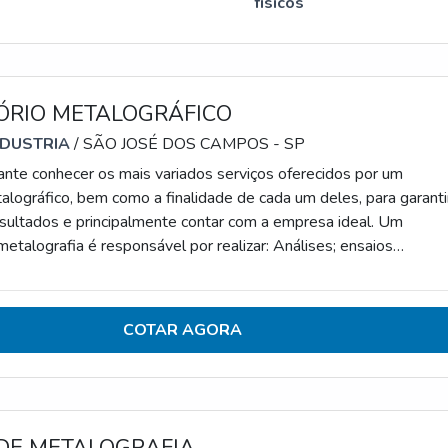
físicos
ÓRIO METALOGRÁFICO
NDUSTRIA
/ SÃO JOSÉ DOS CAMPOS - SP
ante conhecer os mais variados serviços oferecidos por um
alográfico, bem como a finalidade de cada um deles, para garanti
sultados e principalmente contar com a empresa ideal. Um
ografia é responsável por realizar: Análises; ensaios
micos; metalográficos; tratamento térmico localizado; usinagem d
sos e não ferrosos. Além disso, presta serviços de inspeção de
trole de qualidade e montagem
COTAR AGORA