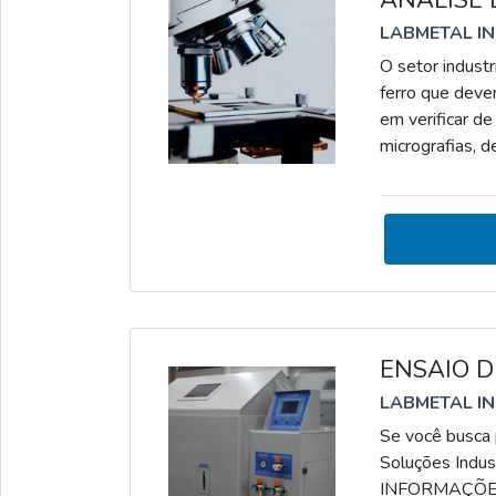
ANÁLISE 
LABMETAL I
O setor indust
ferro que deve
em verificar de
micrografias, d
BENEFÍCIOS D
características
componentes me
ENSAIO D
LABMETAL I
Se você busca 
Soluções Indus
INFORMAÇÕE