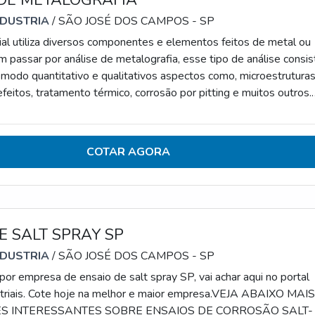
DE METALOGRAFIA
NDUSTRIA
/ SÃO JOSÉ DOS CAMPOS - SP
rial utiliza diversos componentes e elementos feitos de metal ou
m passar por análise de metalografia, esse tipo de análise consis
 modo quantitativo e qualitativos aspectos como, microestruturas
efeitos, tratamento térmico, corrosão por pitting e muitos outros.
A ANÁLISE METALOGRÁFICAÉ importante conhecer algumas
 desse tipo de análise que irá determinar a qualidade dos
tálicos, ferrosos e não
COTAR AGORA
E SALT SPRAY SP
NDUSTRIA
/ SÃO JOSÉ DOS CAMPOS - SP
por empresa de ensaio de salt spray SP, vai achar aqui no portal
triais. Cote hoje na melhor e maior empresa.VEJA ABAIXO MAI
S INTERESSANTES SOBRE ENSAIOS DE CORROSÃO SALT-