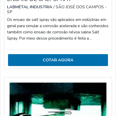
LABMETAL INDUSTRIA
/ SÃO JOSÉ DOS CAMPOS -
SP
Os ensaio de salt spray são aplicados em indústrias em
geral para simular a corrosão acelerada e são conhecidos
também como ensaio de corrosão névoa salina Salt
Spray. Por meio desse procedimento é feita a
identificação e o controle do componente em análise em
relação à corrosão.DENTRO DOS PADRÕES DE
NORMAS A SEREM SEGUIDAS As normas a que os
COTAR AGORA
ensaios de corrosão devem atender rigorosamente são:
DIN 50021 SS; ASTM B117; Mil Std 810E; ABNT
8094; ISO 9227 NSS; GM4298P; JIS Z2371; JIS H
8502.Sendo d