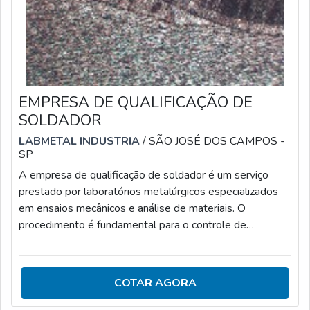
EMPRESA DE QUALIFICAÇÃO DE
SOLDADOR
LABMETAL INDUSTRIA
/ SÃO JOSÉ DOS CAMPOS -
SP
A empresa de qualificação de soldador é um serviço
prestado por laboratórios metalúrgicos especializados
em ensaios mecânicos e análise de materiais. O
procedimento é fundamental para o controle de
qualidade das soldagens, que garante sua eficiência e o
controle da qualidade.QUALIDADE NA
QUALIFICAÇÃO DOS SOLDADORESAs soluções
COTAR AGORA
oferecidas pelos laboratórios metalúrgicos abrangem:
Elaboração do Registro de Qualificação do Soldador