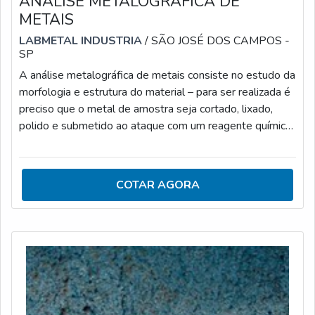
ANÁLISE METALOGRÁFICA DE
METAIS
LABMETAL INDUSTRIA
/ SÃO JOSÉ DOS CAMPOS -
SP
A análise metalográfica de metais consiste no estudo da
morfologia e estrutura do material – para ser realizada é
preciso que o metal de amostra seja cortado, lixado,
polido e submetido ao ataque com um reagente químico.
Dessa forma, a análise de metais é feita com o intuito de
relevar as interfaces dos diferentes materiais
constituintes do metal.ONDE PODE SER APLICADA A
COTAR AGORA
ANÁLISE METALOGRÁFICAComposta por uma série
de processos, podendo ser qualitativa ou quantitativa, a
análise metalográfi