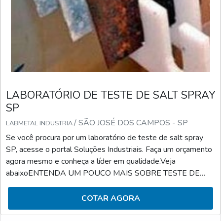
LABORATÓRIO DE TESTE DE SALT SPRAY
SP
/ SÃO JOSÉ DOS CAMPOS - SP
LABMETAL INDUSTRIA
Se você procura por um laboratório de teste de salt spray
SP, acesse o portal Soluções Industriais. Faça um orçamento
agora mesmo e conheça a líder em qualidade.Veja
abaixoENTENDA UM POUCO MAIS SOBRE TESTE DE
SALT SPRAYO teste de salt spray serve para simular a
corrosão acelerada em determinados tipos de materiais.
COTAR AGORA
Colocando de forma simplista, é feita a identificação e o
controle do componente em análise em relação à