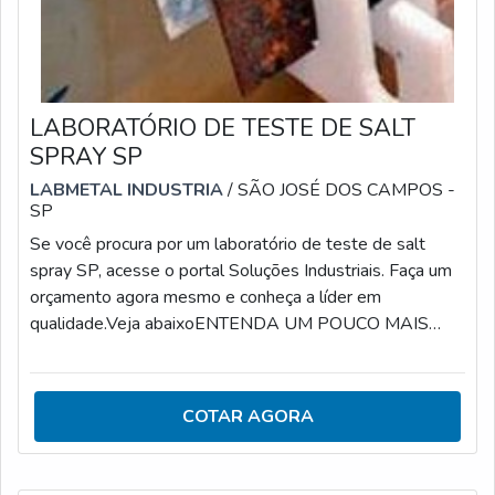
LABORATÓRIO DE TESTE DE SALT
SPRAY SP
LABMETAL INDUSTRIA
/ SÃO JOSÉ DOS CAMPOS -
SP
Se você procura por um laboratório de teste de salt
spray SP, acesse o portal Soluções Industriais. Faça um
orçamento agora mesmo e conheça a líder em
qualidade.Veja abaixoENTENDA UM POUCO MAIS
SOBRE TESTE DE SALT SPRAYO teste de salt spray
serve para simular a corrosão acelerada em
determinados tipos de materiais. Colocando de forma
COTAR AGORA
simplista, é feita a identificação e o controle do
componente em análise em relação à corrosão.Os
ensaios de corrosão tem como ponto de destaque na