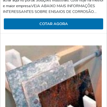
achar aqui no portal Soluções Industriais. Cote hoje na melhor
e maior empresa.VEJA ABAIXO MAIS INFORMAÇÕES
INTERESSANTES SOBRE ENSAIOS DE CORROSÃO
SALT-SPRAYQuando o assunto é ensaios de salt spray,
podemos dizer que serve para simular a corrosão acelerada
COTAR AGORA
de determinado material. Para tanto, é feita a identificação e
o controle do componente em análise em relação à
corrosão.Esse serviço pode ser reconhecido por seus
diferenciais que con