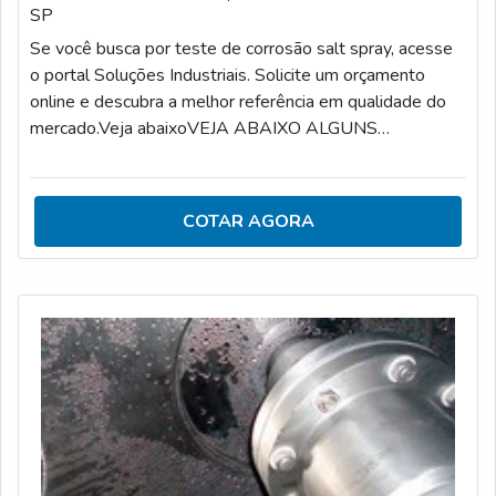
SP
Se você busca por teste de corrosão salt spray, acesse
o portal Soluções Industriais. Solicite um orçamento
online e descubra a melhor referência em qualidade do
mercado.Veja abaixoVEJA ABAIXO ALGUNS
DETALHES SOBRE TESTE DE CORROSÃO SALT
SPRAYPodemos dizer que o teste de corrosão salt
spray serve para simular a corrosão acelerada de
COTAR AGORA
materiais específicos. Expondo de forma breve, é feita a
identificação e o controle do componente em análise em
relação à corrosão.É fundamental ressaltar que o test