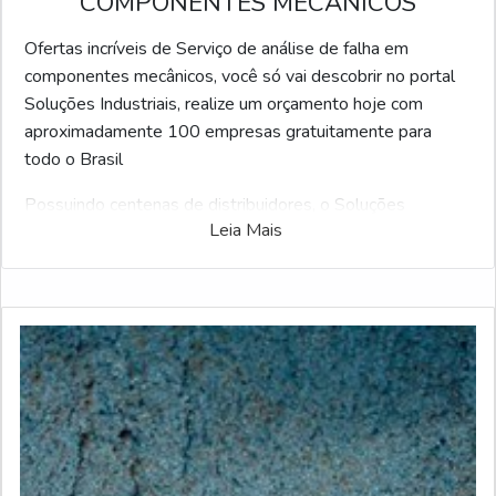
COMPONENTES MECÂNICOS
Ofertas incríveis de Serviço de análise de falha em
componentes mecânicos, você só vai descobrir no portal
Soluções Industriais, realize um orçamento hoje com
aproximadamente 100 empresas gratuitamente para
todo o Brasil
Possuindo centenas de distribuidores, o Soluções
Leia Mais
Industriais é o portal business to business mais interativo
do ramo. Para fazer uma cotação de Serviço de análise de
falha em componentes mecânicos, clique em um dos
anuciantes logo abaixo: