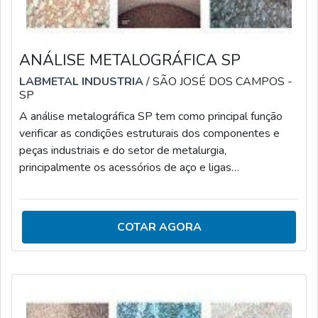
ANÁLISE METALOGRÁFICA SP
LABMETAL INDUSTRIA
/ SÃO JOSÉ DOS CAMPOS -
SP
A análise metalográfica SP tem como principal função
verificar as condições estruturais dos componentes e
peças industriais e do setor de metalurgia,
principalmente os acessórios de aço e ligas
metálicas.CARACTERÍSTICAS DA ANÁLISE DE
METALOGRAFIA DE MATERIAISEntre as principais
atividades executadas na análise de metalografia,
COTAR AGORA
destacam-se: Avaliação do tratamento térmico dos
materiais; Análise de defeitos das peças e possibilidade
de falhas dos componentes; Análise de porosidade do
material; Est