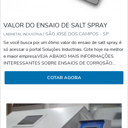
VALOR DO ENSAIO DE SALT SPRAY
/ SÃO JOSÉ DOS CAMPOS - SP
LABMETAL INDUSTRIA
Se você busca por um ótimo valor do ensaio de salt spray, é
só acessar o portal Soluções Industriais. Cote hoje na melhor
e maior empresa.VEJA ABAIXO MAIS INFORMAÇÕES
INTERESSANTES SOBRE ENSAIOS DE CORROSÃO
SALT-SPRAYQuando o assunto é ensaios de salt spray,
podemos dizer que serve para simular a corrosão acelerada
COTAR AGORA
de determinado material. Para tanto, é feita a identificação e
o controle do componente em análise em relação à
corrosão.Esse serviço pode ser reconhecido por seus
diferenciais que co