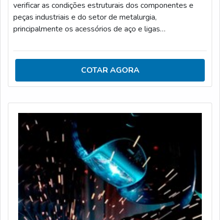
verificar as condições estruturais dos componentes e
peças industriais e do setor de metalurgia,
principalmente os acessórios de aço e ligas
metálicas.CARACTERÍSTICAS DA ANÁLISE DE
METALOGRAFIA DE MATERIAISA análise de
metalografia é feita a partir de ensaios destrutivos dos
COTAR AGORA
materiais, que são realizados com base em normas
internacionais e procedimentos internos padronizados
dos órgãos responsáveis. Entre as principais atividades
executadas na an