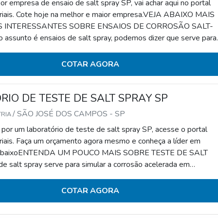
r empresa de ensaio de salt spray SP, vai achar aqui no portal
riais. Cote hoje na melhor e maior empresa.VEJA ABAIXO MAIS
 INTERESSANTES SOBRE ENSAIOS DE CORROSÃO SALT-
ssunto é ensaios de salt spray, podemos dizer que serve para
ão acelerada de determinado material. Para tanto, é feita a
 o controle do componente em análise em relação à corrosão.Esse
COTAR AGORA
 reconhecido por seus diferenciais que con
IO DE TESTE DE SALT SPRAY SP
/ SÃO JOSÉ DOS CAMPOS - SP
TRIA
por um laboratório de teste de salt spray SP, acesse o portal
riais. Faça um orçamento agora mesmo e conheça a líder em
ja abaixoENTENDA UM POUCO MAIS SOBRE TESTE DE SALT
 salt spray serve para simular a corrosão acelerada em
os de materiais. Colocando de forma simplista, é feita a identifi
 componente em análise em relação à corrosão.Os ensaios de cor
COTAR AGORA
 de destaque na sua empregabilid