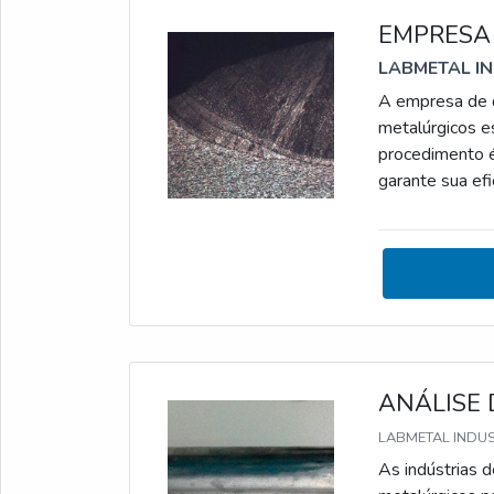
EMPRESA
LABMETAL I
A empresa de q
metalúrgicos e
procedimento é
garante sua ef
QUALIFICAÇÃO
metalúrgicos a
(RQS); Elabora
ANÁLISE
LABMETAL INDUS
As indústrias 