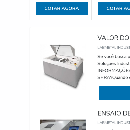
COTAR AGORA
COTAR A
VALOR DO
LABMETAL INDUS
Se você busca po
Soluções Indust
INFORMAÇÕES
SPRAYQuando o a
simular a corros
identificação e
serviço pode ser
ENSAIO DE
LABMETAL INDUS