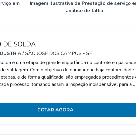
erviço em
Imagem ilustrativa de Prestação de serviço 
análise de falha
O DE SOLDA
NDUSTRIA
/ SÃO JOSÉ DOS CAMPOS - SP
solda é uma etapa de grande importância no controle e qualidad
de soldagem. Com o objetivo de garantir que haja conformidade
 etapas, e de forma qualificada, são empregados procedimentos
cada processo, tornando assim, a inspeção indispensável para a
os procedimentos de soldagem.PROCEDIMENTOS EMPREGADO
DAS SOLDANa etapa da inspeção os responsáveis devem
ntrolar os soldadores, desde o início das ati
COTAR AGORA