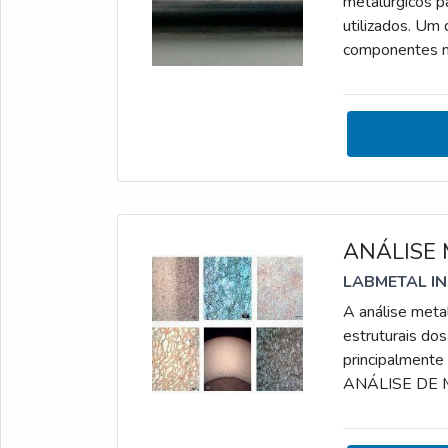
metalúrgicos pa
utilizados. Um
componentes me
quebra atravé
ANÁLISE DE FA
que fazem anál
ANÁLISE 
LABMETAL I
A análise metal
estruturais do
principalment
ANÁLISE DE M
executadas na 
térmico dos mat