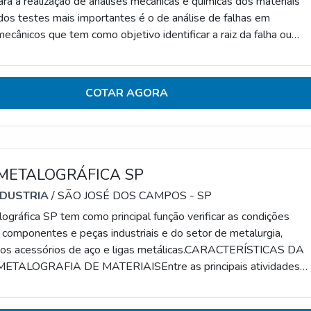
ra a realização de análises mecânicas e químicas dos materiais
 dos testes mais importantes é o de análise de falhas em
cânicos que tem como objetivo identificar a raiz da falha ou
s dos ensaios mecânicos necessários.CARACTERÍSTICAS DA
LHASÉ importante ressaltar que os laboratórios especializado
ises de falhas seguem um rigoroso controle de
COTAR AGORA
METALOGRÁFICA SP
NDUSTRIA
/ SÃO JOSÉ DOS CAMPOS - SP
ográfica SP tem como principal função verificar as condições
s componentes e peças industriais e do setor de metalurgia,
e os acessórios de aço e ligas metálicas.CARACTERÍSTICAS DA
ETALOGRAFIA DE MATERIAISEntre as principais atividades
análise de metalografia, destacam-se: Avaliação do tratamento
eriais; Análise de defeitos das peças e possibilidade de falhas 