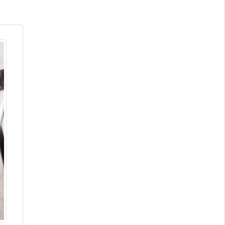
Prestação de serviço em análise
de falha
Prestação de serviço em análise
de falha em são josé
Análise de falhas de componentes
mecânicos sp
Análise de falhas em
equipamentos sp
Análise de falhas em máquinas
preço
Análise de falhas mecânicas sp
Laboratório de análise de falhas
preço