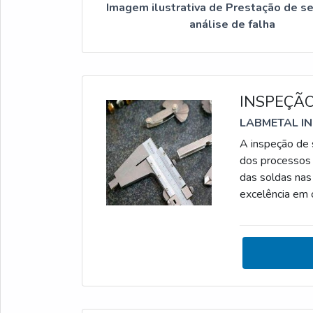
Imagem ilustrativa de Prestação de s
análise de falha
INSPEÇÃ
LABMETAL I
A inspeção de 
dos processos 
das soldas nas
excelência em 
realização d
NA INSPEÇÃO 
acompanhar e co