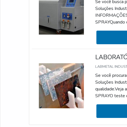
Se você busca po
Soluções Indust
INFORMAÇÕES
SPRAYQuando o a
simular a corros
identificação e
serviço pode ser
LABORATÓR
LABMETAL INDUS
Se você procura 
Soluções Indust
qualidade.Ve
SPRAYO teste de
determinados tip
e o controle do
tem como ponto