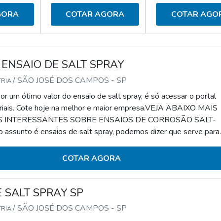
GORA
COTAR AGORA
COTAR AGO
 ENSAIO DE SALT SPRAY
/ SÃO JOSÉ DOS CAMPOS - SP
TRIA
r um ótimo valor do ensaio de salt spray, é só acessar o portal
riais. Cote hoje na melhor e maior empresa.VEJA ABAIXO MAIS
 INTERESSANTES SOBRE ENSAIOS DE CORROSÃO SALT-
ssunto é ensaios de salt spray, podemos dizer que serve para
ão acelerada de determinado material. Para tanto, é feita a
 o controle do componente em análise em relação à corrosão.Esse
COTAR AGORA
 reconhecido por seus diferenciais que co
 SALT SPRAY SP
/ SÃO JOSÉ DOS CAMPOS - SP
TRIA